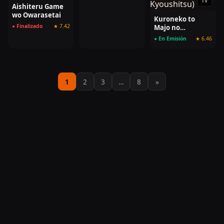
TV
Aishiteru Game
wo Owarasetai
Kuroneko to
● Finalizado
★ 7.42
Majo no
Kyoushitsu
● En Emisión
★ 6.46
1
2
3
…
8
»