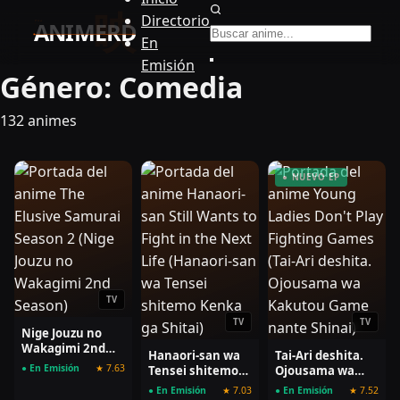
Buscar anime
Directorio
En
Emisión
Género:
Comedia
132 animes
● NUEVO EP
TV
TV
TV
Nige Jouzu no
Wakagimi 2nd
Hanaori-san wa
Tai-Ari deshita.
Season
● En Emisión
★ 7.63
Tensei shitemo
Ojousama wa
Kenka ga Shitai
Kakutou Game
● En Emisión
★ 7.03
● En Emisión
★ 7.52