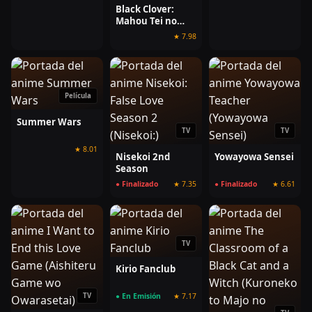
Black Clover:
Mahou Tei no
Ken
★ 7.98
Película
Summer Wars
TV
TV
★ 8.01
Nisekoi 2nd
Yowayowa Sensei
Season
● Finalizado
★ 7.35
● Finalizado
★ 6.61
TV
Kirio Fanclub
TV
● En Emisión
★ 7.17