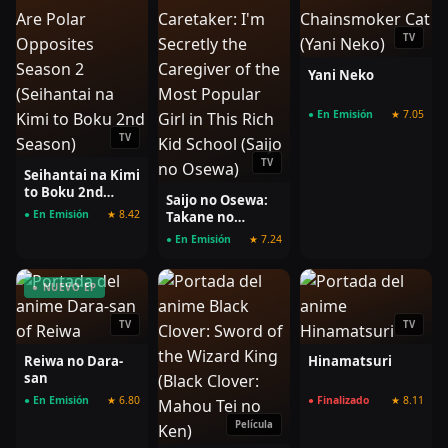
Datta Ken
TV
Yani Neko
● En Emisión
★ 7.05
TV
TV
Seihantai na Kimi
to Boku 2nd
Saijo no Osewa:
Season
● En Emisión
★ 8.42
Takane no
Hanadarake na
● En Emisión
★ 7.24
Meimonkou de,
Gakuin Ichi no
Ojousama
● NUEVO EP
(Seikatsu
Nouryoku Kaimu)
TV
TV
wo Kagenagara
Osewa suru Koto
Reiwa no Dara-
Hinamatsuri
ni Narimashita
san
● En Emisión
★ 6.80
● Finalizado
★ 8.11
Película