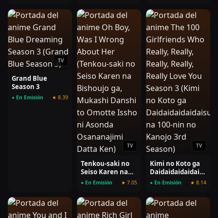
nante Shinai
TV
Grand Blue
Season 3
● En Emisión
★ 8.39
TV
TV
Tenkou-saki no
Kimi no Koto ga
Seiso Karen na
Daidaidaidaidaisuki
Bishoujo ga,
na 100-nin no
● En Emisión
★ 7.05
● En Emisión
★ 8.14
Mukashi Danshi
Kanojo 3rd
to Omotte Issho
Season
ni Asonda
Osananajimi