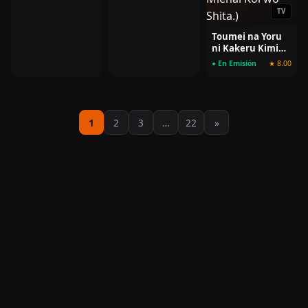
Chikara wo Tare
TV
Nagasu
Toumei na Yoru
ni Kakeru Kimi
to, Me ni Mienai
● En Emisión
★ 8.00
Koi wo Shita.
1
2
3
…
22
»