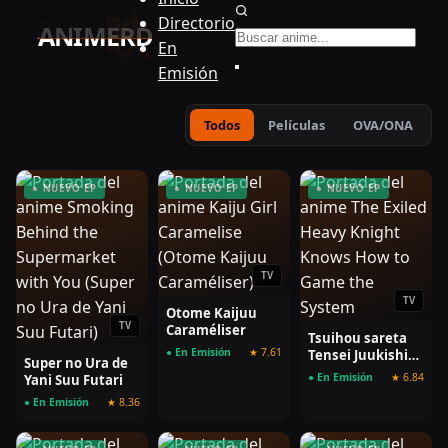
Buscar anime
Directorio
En
Emisión
Todos
Películas
OVA/ONA
● NUEVO EP
● NUEVO EP
● NUEVO EP
TV
TV
Otome Kaijuu
TV
Caraméliser
Tsuihou sareta
● En Emisión
★ 7.61
Tensei Juukishi
Super no Ura de
wa Game Chishiki
● En Emisión
★ 6.84
Yani Suu Futari
de Musou suru
● En Emisión
★ 8.36