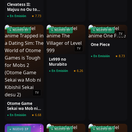
Clevatess II:
Majuu no Ou to
Itsuwari no
● En Emisión
★ 7.73
Yuusha Denshou
● NUEVO EP
● NUEVO EP
● NUEVO EP
TV
One Piece
TV
● En Emisión
★ 8.73
Lv999 no
Murabito
● En Emisión
★ 6.26
TV
Otome Game
Sekai wa Mob ni
Kibishii Sekai
● En Emisión
★ 6.68
desu 2
● NUEVO EP
● NUEVO EP
● NUEVO EP