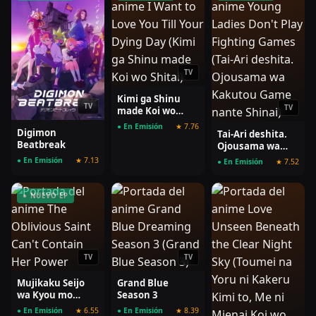
TV
Kimi ga Shinu
TV
TV
made Koi wo
Shitai
● En Emisión
★ 7.76
Digimon
Tai-Ari deshita.
Beatbreak
Ojousama wa
Kakutou Game
● En Emisión
★ 7.13
● En Emisión
★ 7.52
nante Shinai
● NUEVO EP
TV
TV
Mujikaku Seijo
Grand Blue
wa Kyou mo
Season 3
Muishiki ni
● En Emisión
★ 6.55
● En Emisión
★ 8.39