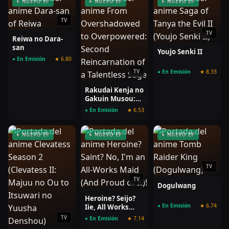
● NUEVO EP
● NUEVO EP
● NUEVO EP
TV
TV
Reiwa no Dara-
san
Youjo Senki II
● En Emisión
★ 6.80
TV
● En Emisión
★ 8.33
Rakudai Kenja no
Gakuin Musou:
Nidome no
● En Emisión
★ 6.53
Tensei, S-Rank
Cheat
Majutsushi
● NUEVO EP
● NUEVO EP
● NUEVO EP
Boukenroku
TV
TV
Dogulwang
Heroine? Seijo?
● En Emisión
★ 6.74
Iie, All Works
Maid desu
TV
● En Emisión
★ 7.14
(Hokori)!