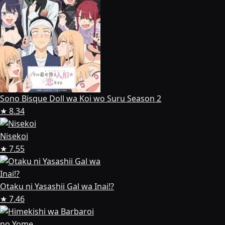
Sono Bisque Doll wa Koi wo Suru Season 2
★ 8.34
Nisekoi
★ 7.55
Otaku ni Yasashii Gal wa Inai!?
★ 7.46