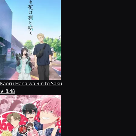
Kaoru Hana wa Rin to Saku
★ 8.48