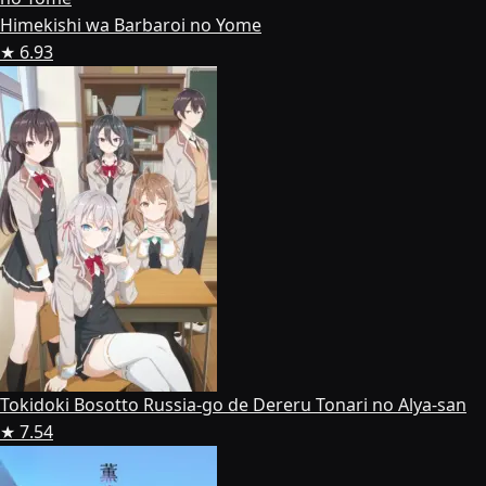
Himekishi wa Barbaroi no Yome
★ 6.93
Tokidoki Bosotto Russia-go de Dereru Tonari no Alya-san
★ 7.54