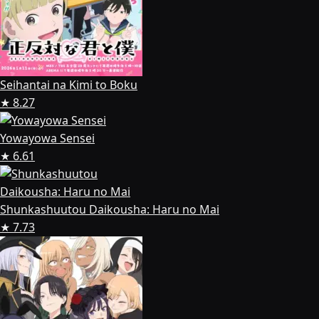
Seihantai na Kimi to Boku
★ 8.27
Yowayowa Sensei
★ 6.61
Shunkashuutou Daikousha: Haru no Mai
★ 7.73