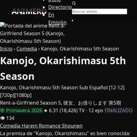
Buscar anime
Directorio
En
Emisión
Inicio
›
Comedia
›
Kanojo, Okarishimasu 5th Season
Kanojo, Okarishimasu 5th
Season
Kanojo, Okarishimasu 5th Season Sub Español [12-12]
[720p][1080p]
Rent-a-Girlfriend Season 5, 彼女、お借りします 第5期
🌸 Primavera 2026
★ 6.31
(18,426)
TV · 12 eps
FINALIZADO
👁 134
Comedia
Harem
Romance
Shounen
La premisa de "Kanojo, Okarishimasu" es bien conocida: