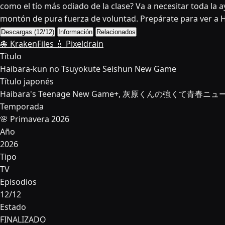
como el tío más odiado de la clase? Va a necesitar toda la a
montón de pura fuerza de voluntad. Prepárate para ver a 
Descargas (12/12)
Información
Relacionados
🐙 KrakenFiles
💧 Pixeldrain
Título
Haibara-kun no Tsuyokute Seishun New Game
Título japonés
Haibara's Teenage New Game+, 灰原くんの強くて青春ニ
Temporada
🌸 Primavera 2026
Año
2026
Tipo
TV
Episodios
12/12
Estado
FINALIZADO