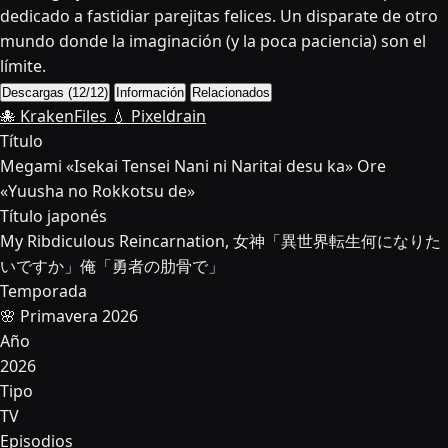
dedicado a fastidiar parejitas felices. Un disparate de otro
mundo donde la imaginación (y la poca paciencia) son el
límite.
Descargas (12/12)
Información
Relacionados
🐙 KrakenFiles
💧 Pixeldrain
Título
Megami «Isekai Tensei Nani ni Naritai desu ka» Ore
«Yuusha no Rokkotsu de»
Título japonés
My Ribdiculous Reincarnation, 女神「異世界転生何になりた
いですか」俺「勇者の肋骨で」
Temporada
🌸 Primavera 2026
Año
2026
Tipo
TV
Episodios