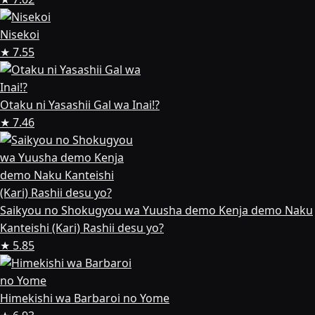
Nisekoi
★ 7.55
Otaku ni Yasashii Gal wa Inai!?
★ 7.46
Saikyou no Shokugyou wa Yuusha demo Kenja demo Naku
Kanteishi (Kari) Rashii desu yo?
★ 5.85
Himekishi wa Barbaroi no Yome