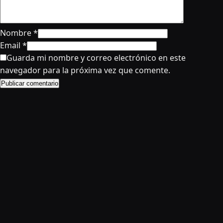
Nombre
*
Email
*
Guarda mi nombre y correo electrónico en este
navegador para la próxima vez que comente.
Publicar comentario
© 2024 AnimeRD
Este sitio no almacena ningún archivo en sus servidores. Solo recopila
información publica al igual que paginas como Wikipedia. No somos
responsables de contenidos de terceros ni del uso de nuestra web