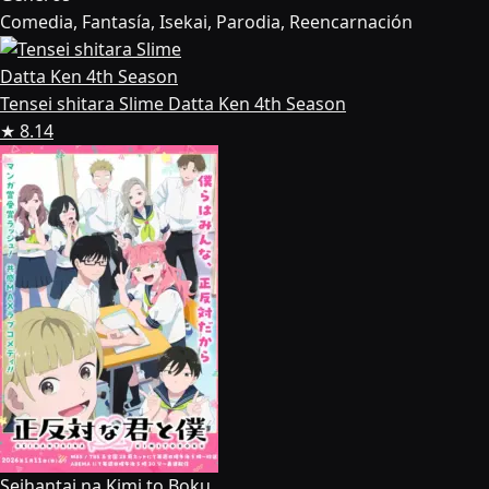
Comedia, Fantasía, Isekai, Parodia, Reencarnación
Tensei shitara Slime Datta Ken 4th Season
★ 8.14
Seihantai na Kimi to Boku