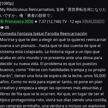
[1080p]
My Ribdiculous Reincarnation, 女神「異世界転生何になりた
いですか」俺「勇者の肋骨で」
🌸 Primavera 2026
★ 7.37
(12,746)
TV · 12 eps
FINALIZADO
👁 88
Comedia
Fantasía
Isekai
Parodia
Reencarnación
Morirse y que te den a elegir en qué te quieres reencarnar
suena a un planazo... hasta que te das cuenta de que el
sistema está colapsado. La historia sigue a un tipo que
acaba en otro mundo y se presenta ante una diosa para
decidir su nueva vida. El problema es que los puestos
buenos, como "Héroe con habilidades trampa y su propio
harén", tienen una lista de espera de la leche, unos 50,000
años. Como no está para esperar tanto, se pone en plan
creativo y empieza a elegir las opciones más absurdas y
libres de fila que se le ocurren. Así que, en lugar de ser el
típico protagonista roto, vivirá sus días siendo una costilla,
un cangrejo ermitaño, una verdura o incluso un explosivo