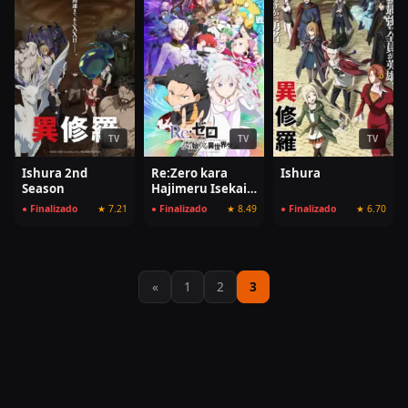
TV
TV
TV
Ishura 2nd
Re:Zero kara
Ishura
Season
Hajimeru Isekai
Seikatsu 3rd
● Finalizado
★ 7.21
● Finalizado
★ 8.49
● Finalizado
★ 6.70
Season
«
1
2
3