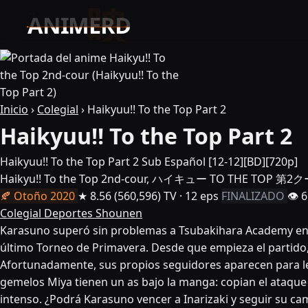
Inicio
›
Colegial
›
Haikyuu!! To the Top Part 2
Haikyuu!! To the Top Part 2
Haikyuu!! To the Top Part 2 Sub Español [12-12][BD][720p]
Haikyu!! To the Top 2nd-cour, ハイキュー TO THE TOP 第2
🍂 Otoño 2020
★ 8.56
(560,596)
TV · 12 eps
FINALIZADO
👁 6
Colegial
Deportes
Shounen
Karasuno superó sin problemas a Tsubakihara Academy en s
último Torneo de Primavera. Desde que empieza el partido,
Afortunadamente, sus propios seguidores aparecen para le
gemelos Miya tienen un as bajo la manga: copian el ataque 
intenso. ¿Podrá Karasuno vencer a Inarizaki y seguir su ca