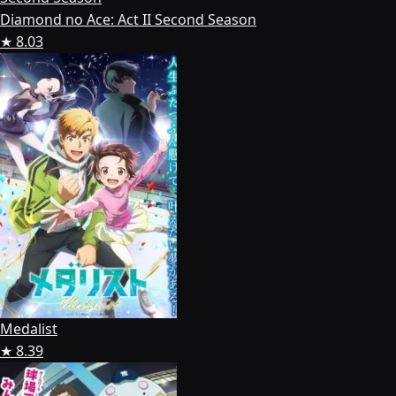
Diamond no Ace: Act II Second Season
★ 8.03
Medalist
★ 8.39