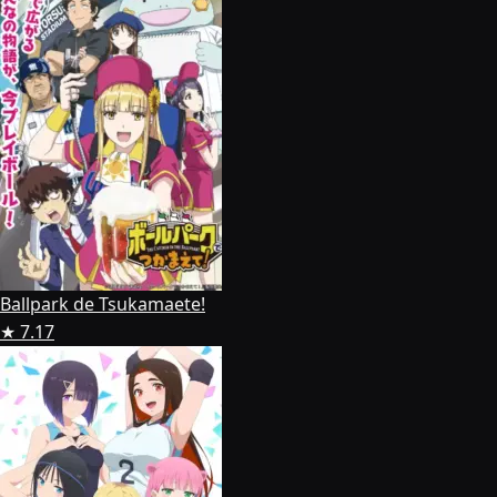
Ballpark de Tsukamaete!
★ 7.17