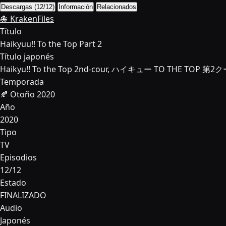
Descargas (12/12)
Información
Relacionados
🐙 KrakenFiles
Título
Haikyuu!! To the Top Part 2
Título japonés
Haikyu!! To the Top 2nd-cour, ハイキュー TO THE TOP 第2
Temporada
🍂 Otoño 2020
Año
2020
Tipo
TV
Episodios
12/12
Estado
FINALIZADO
Audio
Japonés