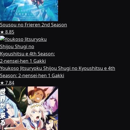
Sousou no Frieren 2nd Season
★ 8.85
Youkoso Jitsuryoku Shijou Shugi no Kyoushitsu e 4th
Season: 2-nensei-hen 1 Gakki
★ 7.84