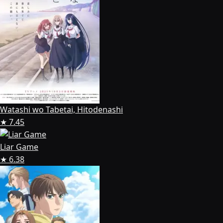
Watashi wo Tabetai, Hitodenashi
★ 7.45
Liar Game
★ 6.38