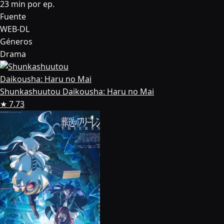
23 min por ep.
Fuente
WEB-DL
Géneros
Drama
Shunkashuutou Daikousha: Haru no Mai
★ 7.73