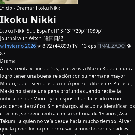
Inicio
›
Drama
›
Ikoku Nikki
Ikoku Nikki
Ikoku Nikki Sub Español [13-13][720p][1080p]
Journal with Witch, 違国日記
❄️ Invierno 2026
★ 8.72
(44,893)
TV · 13 eps
FINALIZADO
👁
87
Drama
A sus treinta y cinco años, la novelista Makio Koudai nunca
logró tener una buena relación con su hermana mayor,
Minori, quien siempre la criticó por ser diferente. Por ello,
Makio no siente una pena profunda cuando recibe la
noticia de que Minori y su esposo han fallecido en un
accidente de tráfico. Sin embargo, al acudir a identificar los
cuerpos, se reencuentra con su sobrina de 15 años, Asa
Takumi, a quien no veía desde hacía mucho tiempo. Al ver
que la joven lucha por procesar la muerte de sus padres,