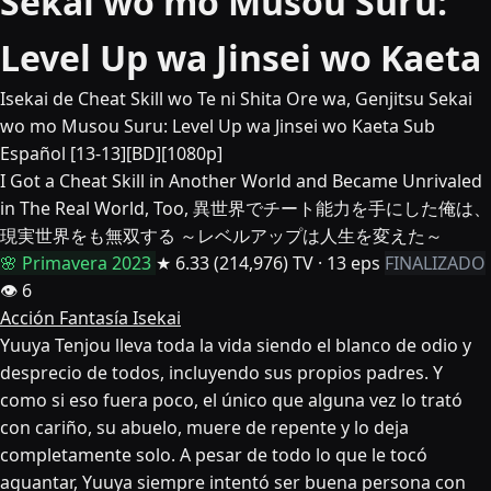
Sekai wo mo Musou Suru:
Level Up wa Jinsei wo Kaeta
Isekai de Cheat Skill wo Te ni Shita Ore wa, Genjitsu Sekai
wo mo Musou Suru: Level Up wa Jinsei wo Kaeta Sub
Español [13-13][BD][1080p]
I Got a Cheat Skill in Another World and Became Unrivaled
in The Real World, Too, 異世界でチート能力を手にした俺は、
現実世界をも無双する ～レベルアップは人生を変えた～
🌸 Primavera 2023
★ 6.33
(214,976)
TV · 13 eps
FINALIZADO
👁 6
Acción
Fantasía
Isekai
Yuuya Tenjou lleva toda la vida siendo el blanco de odio y
desprecio de todos, incluyendo sus propios padres. Y
como si eso fuera poco, el único que alguna vez lo trató
con cariño, su abuelo, muere de repente y lo deja
completamente solo. A pesar de todo lo que le tocó
aguantar, Yuuya siempre intentó ser buena persona con