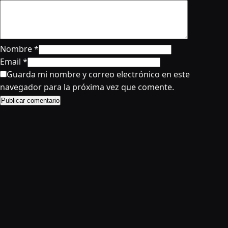
Nombre
*
Email
*
Guarda mi nombre y correo electrónico en este
navegador para la próxima vez que comente.
Publicar comentario
© 2024 AnimeRD
Este sitio no almacena ningún archivo en sus servidores. Solo recopila