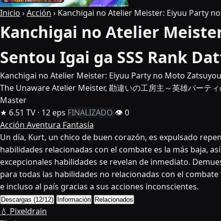
Inicio
›
Acción
›
Kanchigai no Atelier Meister: Eiyuu Party n
Kanchigai no Atelier Meiste
Sentou Igai ga SSS Rank Dat
Kanchigai no Atelier Meister: Eiyuu Party no Moto Zatsuyou
The Unaware Atelier Meister, 勘違いの工房主～英雄パーテ
Master
★ 6.51
TV · 12 eps
FINALIZADO
👁 0
Acción
Aventura
Fantasía
Un día, Kurt, un chico de buen corazón, es expulsado repen
habilidades relacionadas con el combate es la más baja, as
excepcionales habilidades se revelan de inmediato. Demuestr
para todas las habilidades no relacionadas con el combate 
e incluso al país gracias a sus acciones inconscientes.
Descargas (12/12)
Información
Relacionados
💧 Pixeldrain