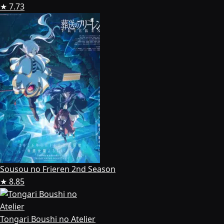
★ 7.73
Sousou no Frieren 2nd Season
★ 8.85
Tongari Boushi no Atelier