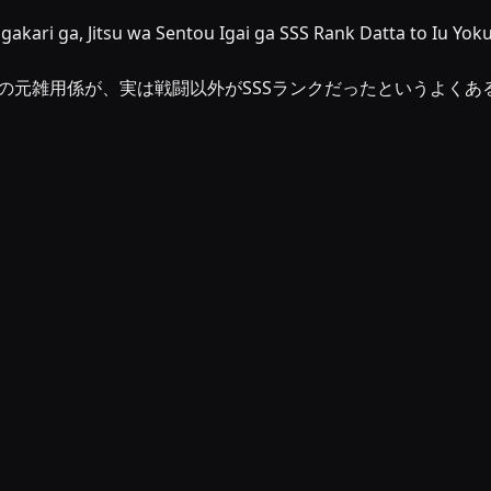
gakari ga, Jitsu wa Sentou Igai ga SSS Rank Datta to Iu Yok
ィの元雑用係が、実は戦闘以外がSSSランクだったというよくある話, Kanchiga