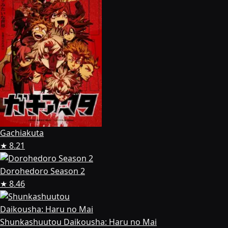
Gachiakuta
★ 8.21
Dorohedoro Season 2
★ 8.46
Shunkashuutou Daikousha: Haru no Mai