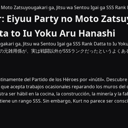
o Moto Zatsuyougakari ga, Jitsu wa Sentou Igai ga SSS Rank
r: Eiyuu Party no Moto Zatsu
ta to Iu Yoku Aru Hanashi
gakari ga, Jitsu wa Sentou Igai ga SSS Rank Datta to Iu Yo
ィの元雑用係が、実は戦闘以外がSSSランクだったというよくある話, Kanchiga
tinamente del Partido de los Héroes por «inútil». Descubre
í que acepta trabajos ocasionales reparando los muros del 
a ser hábil en la cocina, la construcción, la minería y la 
tiene un rango SSS. Sin embargo, Kurt no parece ser conscie