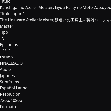
Título
Kanchigai no Atelier Meister: Eiyuu Party no Moto Zatsuyou
Título japonés
The Unaware Atelier Meister, 勘違いの工房主～英雄パーテ
Master
Tipo
TV
Episodios
12/12
Estado
FINALIZADO
Audio
Japones
Subtítulos
Español Latino
Resolución
720p/1080p
Formato