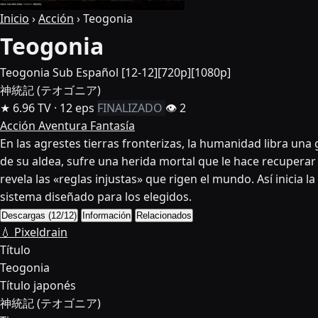
Inicio
›
Acción
›
Teogonia
Teogonia
Teogonia Sub Español [12-12][720p][1080p]
神統記 (テオゴニア)
★ 6.96
TV · 12 eps
FINALIZADO
👁 2
Acción
Aventura
Fantasía
En las agrestes tierras fronterizas, la humanidad libra un
de su aldea, sufre una herida mortal que le hace recuperar 
revela las «reglas injustas» que rigen el mundo. Así inicia 
sistema diseñado para los elegidos.
Descargas (12/12)
Información
Relacionados
💧 Pixeldrain
Título
Teogonia
Título japonés
神統記 (テオゴニア)