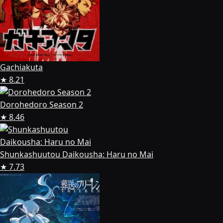
Gachiakuta
★ 8.21
Dorohedoro Season 2
★ 8.46
Shunkashuutou Daikousha: Haru no Mai
★ 7.73