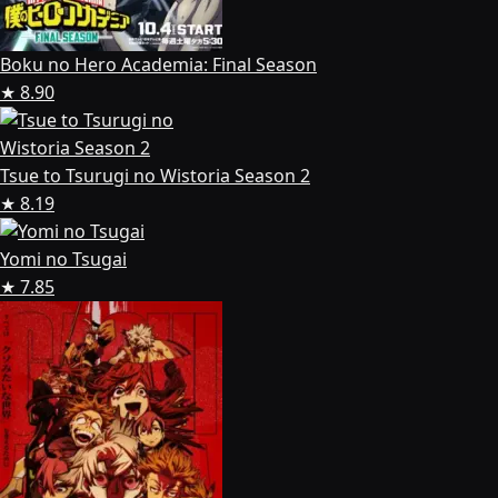
Boku no Hero Academia: Final Season
★ 8.90
Tsue to Tsurugi no Wistoria Season 2
★ 8.19
Yomi no Tsugai
★ 7.85