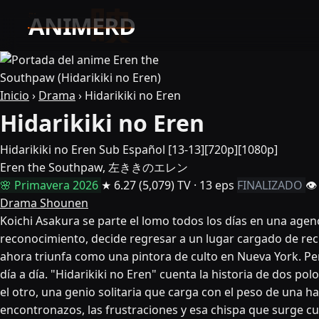
Inicio
›
Drama
›
Hidarikiki no Eren
Hidarikiki no Eren
Hidarikiki no Eren Sub Español [13-13][720p][1080p]
Eren the Southpaw, 左ききのエレン
🌸 Primavera 2026
★ 6.27
(5,079)
TV · 13 eps
FINALIZADO
👁
Drama
Shounen
Koichi Asakura se parte el lomo todos los días en una agenc
reconocimiento, decide regresar a un lugar cargado de recu
ahora triunfa como una pintora de culto en Nueva York. Pero
día a día. "Hidarikiki no Eren" cuenta la historia de dos 
el otro, una genio solitaria que carga con el peso de una h
encontronazos, las frustraciones y esa chispa que surge cu