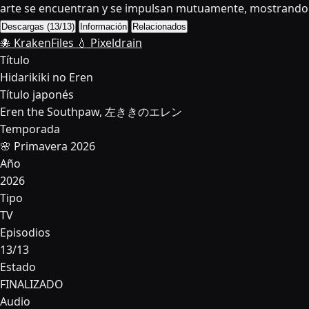
arte se encuentran y se impulsan mutuamente, mostrando qu
Descargas (13/13)
Información
Relacionados
🐙 KrakenFiles
💧 Pixeldrain
Título
Hidarikiki no Eren
Título japonés
Eren the Southpaw, 左ききのエレン
Temporada
🌸 Primavera 2026
Año
2026
Tipo
TV
Episodios
13/13
Estado
FINALIZADO
Audio