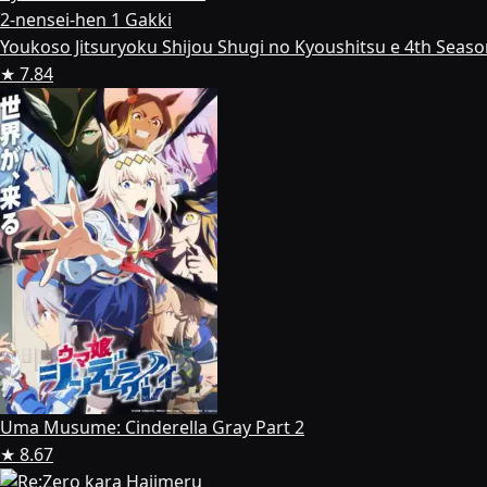
Youkoso Jitsuryoku Shijou Shugi no Kyoushitsu e 4th Seaso
★ 7.84
Uma Musume: Cinderella Gray Part 2
★ 8.67