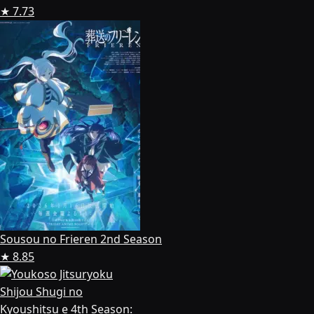
★ 7.73
Sousou no Frieren 2nd Season
★ 8.85