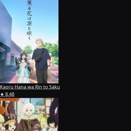
Kaoru Hana wa Rin to Saku
★ 8.48