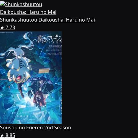
Shunkashuutou Daikousha: Haru no Mai
★ 7.73
Sousou no Frieren 2nd Season
★ 8.85