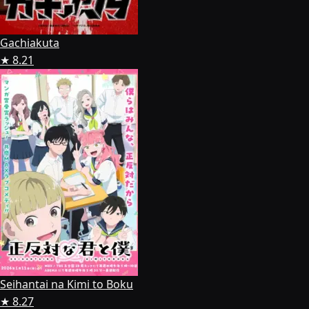
Gachiakuta
★ 8.21
Seihantai na Kimi to Boku
★ 8.27