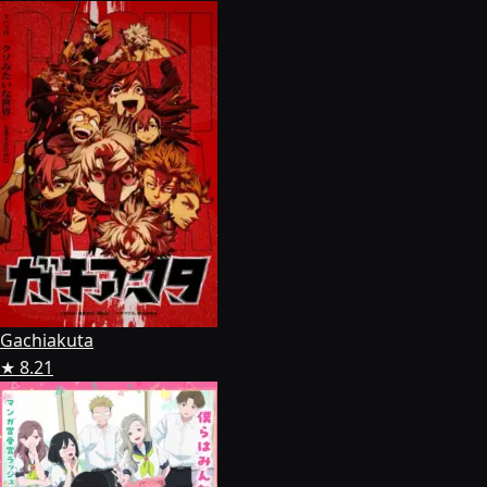
Gachiakuta
★ 8.21