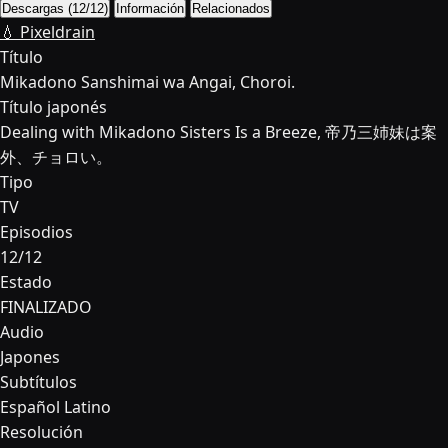
Descargas (12/12)
Información
Relacionados
💧 Pixeldrain
Título
Mikadono Sanshimai wa Angai, Choroi.
Título japonés
Dealing with Mikadono Sisters Is a Breeze, 帝乃三姉妹は案
外、チョロい。
Tipo
TV
Episodios
12/12
Estado
FINALIZADO
Audio
Japones
Subtítulos
Español Latino
Resolución