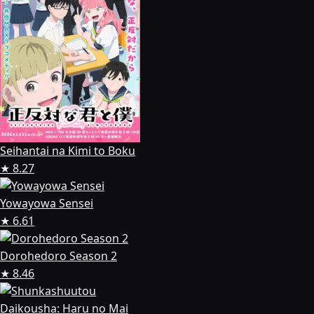
Seihantai na Kimi to Boku
★ 8.27
Yowayowa Sensei
★ 6.61
Dorohedoro Season 2
★ 8.46