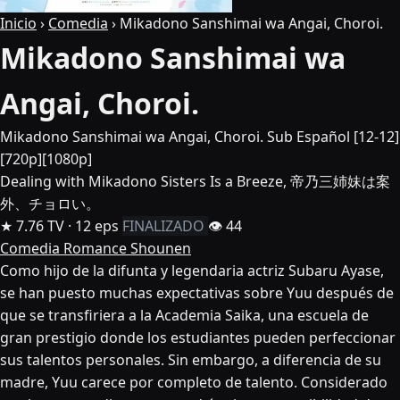
Inicio
›
Comedia
›
Mikadono Sanshimai wa Angai, Choroi.
Mikadono Sanshimai wa
Angai, Choroi.
Mikadono Sanshimai wa Angai, Choroi. Sub Español [12-12]
[720p][1080p]
Dealing with Mikadono Sisters Is a Breeze, 帝乃三姉妹は案
外、チョロい。
★ 7.76
TV · 12 eps
FINALIZADO
👁 44
Comedia
Romance
Shounen
Como hijo de la difunta y legendaria actriz Subaru Ayase,
se han puesto muchas expectativas sobre Yuu después de
que se transfiriera a la Academia Saika, una escuela de
gran prestigio donde los estudiantes pueden perfeccionar
sus talentos personales. Sin embargo, a diferencia de su
madre, Yuu carece por completo de talento. Considerado