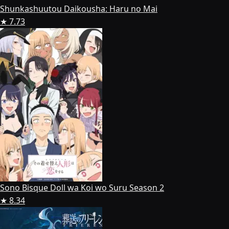
Shunkashuutou Daikousha: Haru no Mai
★ 7.73
Sono Bisque Doll wa Koi wo Suru Season 2
★ 8.34