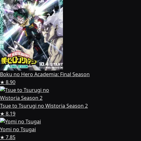
Boku no Hero Academia: Final Season
★ 8.90
Tsue to Tsurugi no Wistoria Season 2
★ 8.19
Yomi no Tsugai
★ 7.85