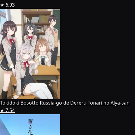
★ 6.93
Tokidoki Bosotto Russia-go de Dereru Tonari no Alya-san
★ 7.54