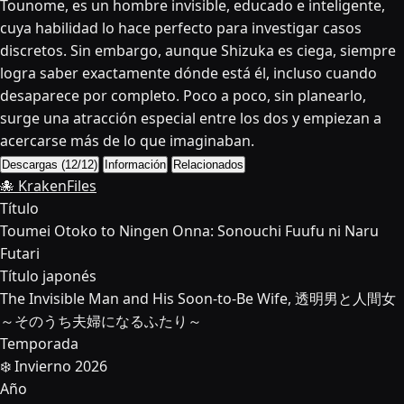
Tounome, es un hombre invisible, educado e inteligente,
cuya habilidad lo hace perfecto para investigar casos
discretos. Sin embargo, aunque Shizuka es ciega, siempre
logra saber exactamente dónde está él, incluso cuando
desaparece por completo. Poco a poco, sin planearlo,
surge una atracción especial entre los dos y empiezan a
acercarse más de lo que imaginaban.
Descargas (12/12)
Información
Relacionados
🐙 KrakenFiles
Título
Toumei Otoko to Ningen Onna: Sonouchi Fuufu ni Naru
Futari
Título japonés
The Invisible Man and His Soon-to-Be Wife, 透明男と人間女
～そのうち夫婦になるふたり～
Temporada
❄️ Invierno 2026
Año