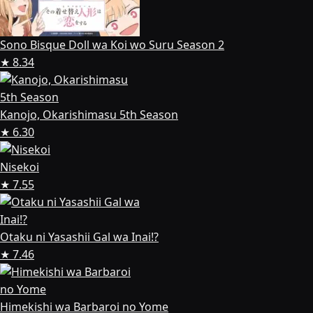
Sono Bisque Doll wa Koi wo Suru Season 2
★ 8.34
Kanojo, Okarishimasu 5th Season
★ 6.30
Nisekoi
★ 7.55
Otaku ni Yasashii Gal wa Inai!?
★ 7.46
Himekishi wa Barbaroi no Yome