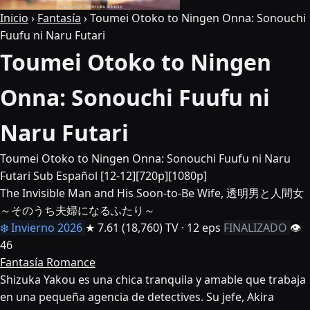
Inicio
›
Fantasía
›
Toumei Otoko to Ningen Onna: Sonouchi
Fuufu ni Naru Futari
Toumei Otoko to Ningen
Onna: Sonouchi Fuufu ni
Naru Futari
Toumei Otoko to Ningen Onna: Sonouchi Fuufu ni Naru
Futari Sub Español [12-12][720p][1080p]
The Invisible Man and His Soon-to-Be Wife, 透明男と人間女
～そのうち夫婦になるふたり～
❄️ Invierno 2026
★ 7.61
(18,760)
TV · 12 eps
FINALIZADO
👁
46
Fantasía
Romance
Shizuka Yakou es una chica tranquila y amable que trabaja
en una pequeña agencia de detectives. Su jefe, Akira