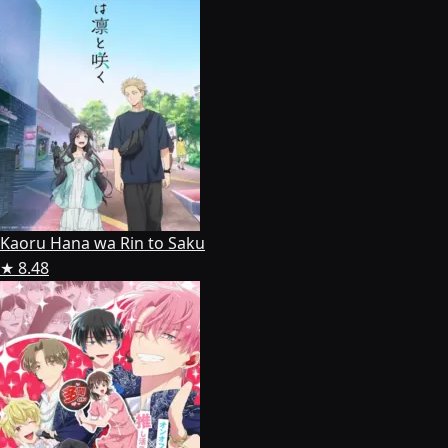
Kaoru Hana wa Rin to Saku
★ 8.48