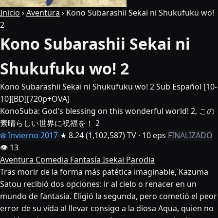
Inicio
›
Aventura
›
Kono Subarashii Sekai ni Shukufuku wo!
2
Kono Subarashii Sekai ni
Shukufuku wo! 2
Kono Subarashii Sekai ni Shukufuku wo! 2 Sub Español [10-
10][BD][720p+OVA]
KonoSuba: God's blessing on this wonderful world! 2, この
素晴らしい世界に祝福を！ 2
❄️ Invierno 2017
★ 8.24
(1,102,587)
TV · 10 eps
FINALIZADO
👁 13
Aventura
Comedia
Fantasía
Isekai
Parodia
Tras morir de la forma más patética imaginable, Kazuma
Satou recibió dos opciones: ir al cielo o renacer en un
mundo de fantasía. Eligió la segunda, pero cometió el peor
error de su vida al llevar consigo a la diosa Aqua, quien no