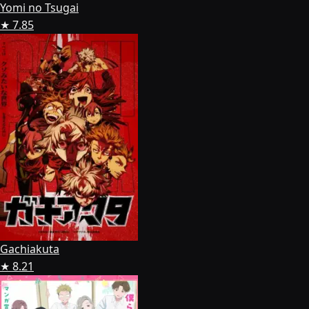
Yomi no Tsugai
★ 7.85
Gachiakuta
★ 8.21