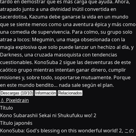
tardó en demostrar que es más carga que ayuda. Ahora,
atrapado junto a una divinidad inútil convertida en
sacerdotisa, Kazuma debe ganarse la vida en un mundo
que se siente menos como una aventura épica y más como
una comedia de supervivencia. Para colmo, su grupo solo
atrae a locos: Megumin, una maga obsesionada con la
magia explosiva que solo puede lanzar un hechizo al día, y
Darkness, una cruzada masoquista con tendencias
cuestionables. KonoSuba 2 sigue las desventuras de este
caótico grupo mientras intentan ganar dinero, cumplir
misiones y, sobre todo, soportarse mutuamente. Porque
en este mundo bendito… nada sale según el plan.
Descargas (10/10)
Información
Relacionados
💧 Pixeldrain
Título
Kono Subarashii Sekai ni Shukufuku wo! 2
Título japonés
KonoSuba: God's blessing on this wonderful world! 2, この