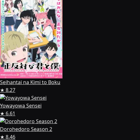
Seihantai na Kimi to Boku
★ 8.27
Yowayowa Sensei
★ 6.61
Dorohedoro Season 2
★ 8.46