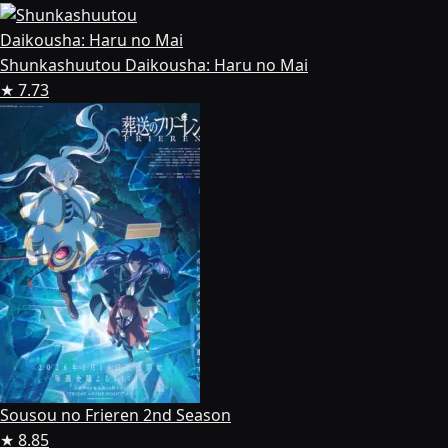
Shunkashuutou Daikousha: Haru no Mai
★ 7.73
Sousou no Frieren 2nd Season
★ 8.85