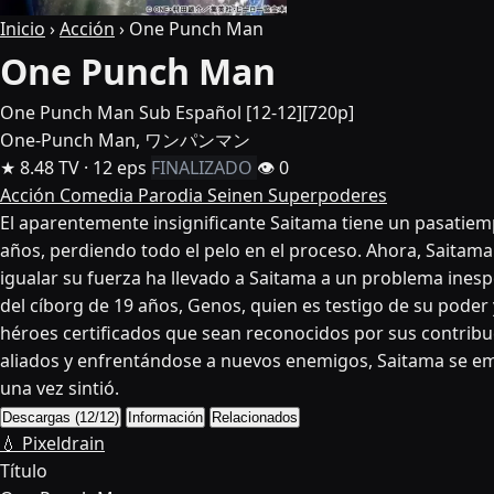
Inicio
›
Acción
›
One Punch Man
One Punch Man
One Punch Man Sub Español [12-12][720p]
One-Punch Man, ワンパンマン
★ 8.48
TV · 12 eps
FINALIZADO
👁 0
Acción
Comedia
Parodia
Seinen
Superpoderes
El aparentemente insignificante Saitama tiene un pasatiemp
años, perdiendo todo el pelo en el proceso. Ahora, Saitam
igualar su fuerza ha llevado a Saitama a un problema inespe
del cíborg de 19 años, Genos, quien es testigo de su pode
héroes certificados que sean reconocidos por sus contribu
aliados y enfrentándose a nuevos enemigos, Saitama se em
una vez sintió.
Descargas (12/12)
Información
Relacionados
💧 Pixeldrain
Título