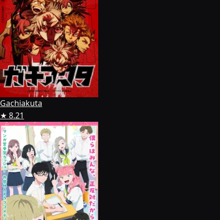
Gachiakuta
★ 8.21