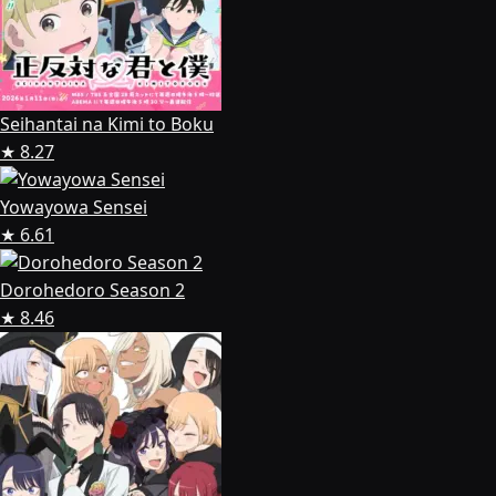
Seihantai na Kimi to Boku
★ 8.27
Yowayowa Sensei
★ 6.61
Dorohedoro Season 2
★ 8.46