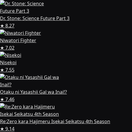
Dr. Stone: Science Future Part 3
★ 8.27
Niwatori Fighter
★ 7.02
Nisekoi
★ 7.55
Otaku ni Yasashii Gal wa Inai!?
★ 7.46
Re:Zero kara Hajimeru Isekai Seikatsu 4th Season
★ 9.14