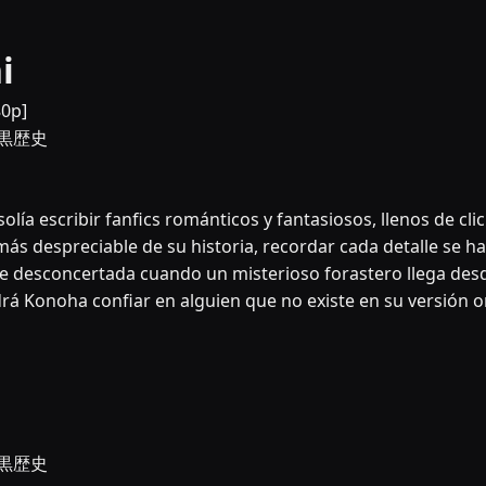
i
80p]
悪女の黒歴史
ía escribir fanfics románticos y fantasiosos, llenos de clic
 despreciable de su historia, recordar cada detalle se ha 
esconcertada cuando un misterioso forastero llega desde 
drá Konoha confiar en alguien que no existe en su versión o
悪女の黒歴史