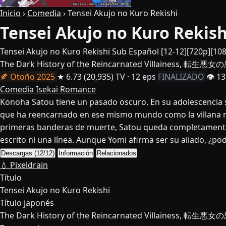
Inicio
›
Comedia
›
Tensei Akujo no Kuro Rekishi
Tensei Akujo no Kuro Rekish
Tensei Akujo no Kuro Rekishi Sub Español [12-12][720p][10
The Dark History of the Reincarnated Villainess, 転生
🍂 Otoño 2025
★ 6.73
(20,935)
TV · 12 eps
FINALIZADO
👁 13
Comedia
Isekai
Romance
Konoha Satou tiene un pasado oscuro. En su adolescencia sol
que ha reencarnado en ese mismo mundo como la villana más
primeras banderas de muerte, Satou queda completamente d
escrito ni una línea. Aunque Yomi afirma ser su aliado, ¿po
Descargas (12/12)
Información
Relacionados
💧 Pixeldrain
Título
Tensei Akujo no Kuro Rekishi
Título japonés
The Dark History of the Reincarnated Villainess, 転生