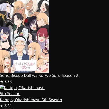
Sono Bisque Doll wa Koi wo Suru Season 2
★ 8.34
Kanojo, Okarishimasu 5th Season
★ 6.31