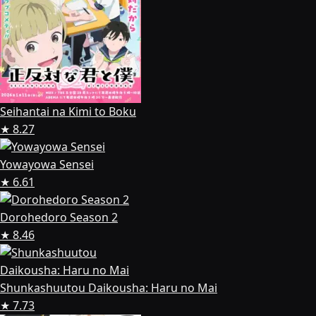
Seihantai na Kimi to Boku
★ 8.27
Yowayowa Sensei
★ 6.61
Dorohedoro Season 2
★ 8.46
Shunkashuutou Daikousha: Haru no Mai
★ 7.73