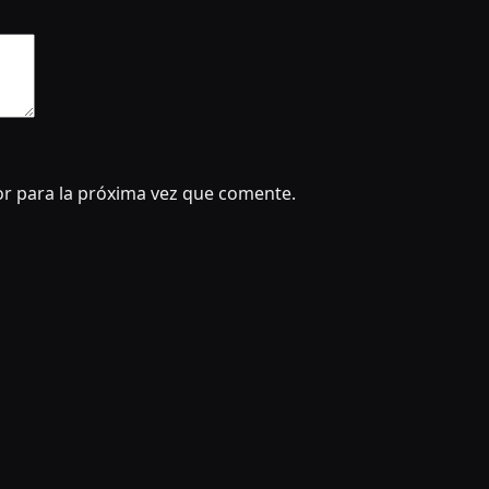
r para la próxima vez que comente.
Este sitio no almacena ningún archivo en sus servidores. Solo
responsables de 